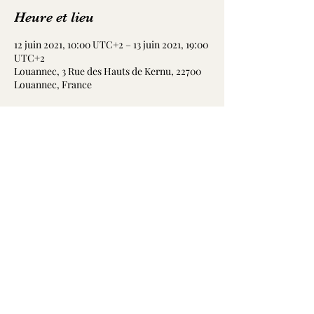
Heure et lieu
12 juin 2021, 10:00 UTC+2 – 13 juin 2021, 19:00
UTC+2
Louannec, 3 Rue des Hauts de Kernu, 22700
Louannec, France
Partager cet événement
CHATEAU CASTEL
VIAUD
05.57.51.47.31